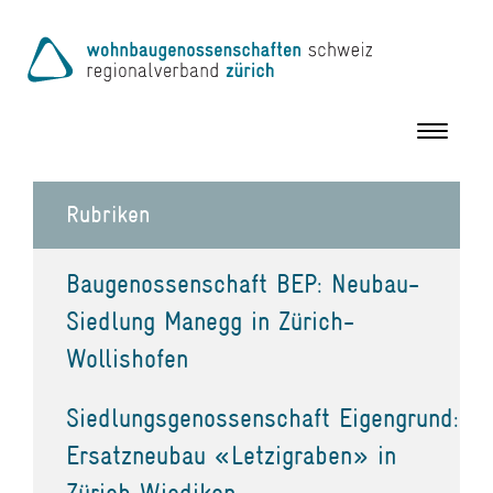
Toggle
navigation
Rubriken
Baugenossenschaft BEP: Neubau-
Siedlung Manegg in Zürich-
Wollishofen
Siedlungsgenossenschaft Eigengrund:
Ersatzneubau «Letzigraben» in
Zürich Wiedikon