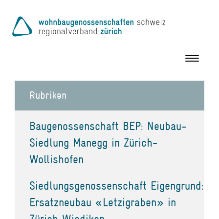
Toggle
navigation
Rubriken
Baugenossenschaft BEP: Neubau-
Siedlung Manegg in Zürich-
Wollishofen
Siedlungsgenossenschaft Eigengrund:
Ersatzneubau «Letzigraben» in
Zürich Wiedikon