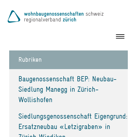
Toggle
navigation
Rubriken
Baugenossenschaft BEP: Neubau-
Siedlung Manegg in Zürich-
Wollishofen
Siedlungsgenossenschaft Eigengrund:
Ersatzneubau «Letzigraben» in
Zürich Wiedikon