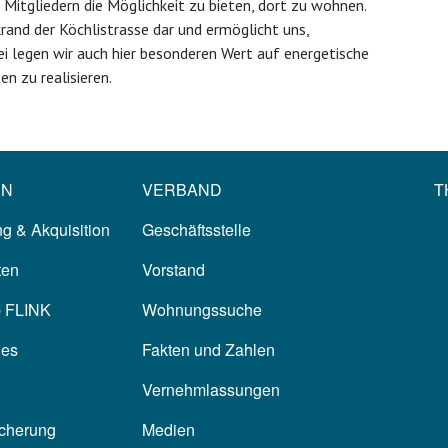
 Mitgliedern die Möglichkeit zu bieten, dort zu wohnen.
krand der Köchlistrasse dar und ermöglicht uns,
legen wir auch hier besonderen Wert auf energetische
n zu realisieren.
EN
VERBAND
T
g & Akquisition
Geschäftsstelle
ten
Vorstand
p FLINK
Wohnungssuche
les
Fakten und Zahlen
Vernehmlassungen
icherung
Medien