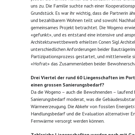
uns zu. Die Familie suchte nach einer Kooperationsp
Grundstück. Es war ihr wichtig, dass die Partnerin
und bezahlbarem Wohnen teilt und sowohl Nachhaltig
gemeinsames Projekt betrachtet. Die Wogeno erwies s
«gefunkt», und es entstand eine intensive und an
Architekturwettbewerb erhielten Conen Sigl Architek
unterschiedlichen Anforderungen beider Bauträgerinn
Partizipationsprozess gestartet, und mittlerweile si
«Hofrat» das Zusammenleben beider Bewohnerschaft
Drei Viertel der rund 60 Liegenschaften im Port
einen grossen Sanierungsbedarf?
Da die Wogeno – auch die Bewohnenden – laufend bes
Sanierungsbedarf moderat, was die Gebäudesubstanz
Wärmeerzeugung. Die Abkehr von fossilen Energieträ
Handlungsbedarf und die Evaluation alternativer Ene
Fernwärme versorgt werden können.
Zahlreiche Liegenschaften werden noch mit Gas