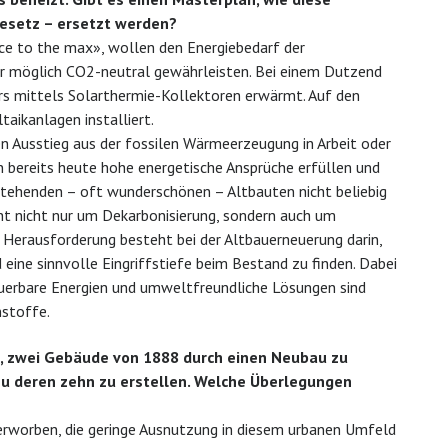
esetz – ersetzt werden?
uce to the max», wollen den Energiebedarf der
r möglich CO2-neutral gewährleisten. Bei einem Dutzend
s mittels Solarthermie-Kollektoren erwärmt. Auf den
aikanlagen installiert.
en Ausstieg aus der fossilen Wärmeerzeugung in Arbeit oder
ereits heute hohe energetische Ansprüche erfüllen und
tehenden – oft wunderschönen – Altbauten nicht beliebig
t nicht nur um Dekarbonisierung, sondern auch um
e Herausforderung besteht bei der Altbauerneuerung darin,
eine sinnvolle Eingriffstiefe beim Bestand zu finden. Dabei
euerbare Energien und umweltfreundliche Lösungen sind
nstoffe.
no, zwei Gebäude von 1888 durch einen Neubau zu
u deren zehn zu erstellen. Welche Überlegungen
 erworben, die geringe Ausnutzung in diesem urbanen Umfeld