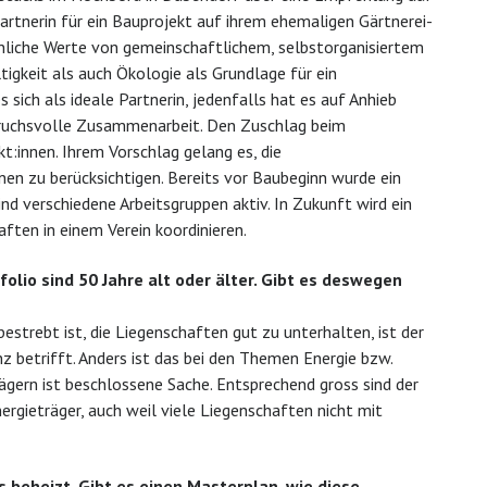
artnerin für ein Bauprojekt auf ihrem ehemaligen Gärtnerei-
 ähnliche Werte von gemeinschaftlichem, selbstorganisiertem
keit als auch Ökologie als Grundlage für ein
ich als ideale Partnerin, jedenfalls hat es auf Anhieb
spruchsvolle Zusammenarbeit. Den Zuschlag beim
t:innen. Ihrem Vorschlag gelang es, die
en zu berücksichtigen. Bereits vor Baubeginn wurde ein
nd verschiedene Arbeitsgruppen aktiv. In Zukunft wird ein
en in einem Verein koordinieren.
folio sind 50 Jahre alt oder älter. Gibt es deswegen
trebt ist, die Liegenschaften gut zu unterhalten, ist der
 betrifft. Anders ist das bei den Themen Energie bzw.
gern ist beschlossene Sache. Entsprechend gross sind der
rgieträger, auch weil viele Liegenschaften nicht mit
 beheizt. Gibt es einen Masterplan, wie diese