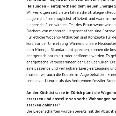
Heizungen – entsprechend dem neuen Energieg
Wir verfolgen seit vielen Jahren die Strategie «Red
Liegenschaften möglichst effizient und wann imme
Liegenschaften wird ein Teil des Brauchwarmwasser
Dächern von mehreren Liegenschaften sind Fotovolt
Für etliche Wogeno-Altbauten sind Konzepte für d
kurz vor der Umsetzung. Während unsere Neubauten b
dem Minergie-Standard entsprechen, können die bes
energetisch optimiert oder gedämmt werden. Es geh
energetische Verbesserungen der Geb.udehüllen. Di
eine passende und verfügbare Energieerzeugung und 
müssen wir auch die Kosten im Auge behalten: Ern
tendenziell teurer als das Verbrennen fossiler Bren
An der Köchlistrasse in Zürich plant die Woge
ersetzen und anstelle von sechs Wohnungen ne
stecken dahinter?
Die Liegenschaften wurden bereits mit der Absicht