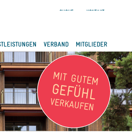
SUCHE
KONTAKT
STLEISTUNGEN
VERBAND
MITGLIEDER
MIT GUTEM
GEFÜHL
VERKAUFEN