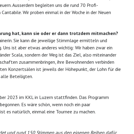
euern. Ausserdem begleiten uns die rund 70 Profi-
Cantabile. Wir proben einmal in der Woche in der Neuen
hrung hat, kann sie oder er dann trotzdem mitmachen?
ainerin. Sie kann die jeweilige Stimmlage ermitteln und
. Uns ist aber etwas anderes wichtig: Wir haben zwar ein
änder Scala, sondern der Weg ist das Ziel, also miteinander
schaften zusammenbringen, ihre Bewohnenden verbinden
en Konzertsälen ist jeweils der Höhepunkt, der Lohn für die
alle Beteiligten.
ober 2023 im KKL in Luzern stattfinden. Das Programm
 begonnen. Es wäre schön, wenn noch ein paar
t es natürlich, einmal eine Tournee zu machen.
det und rund 150 Stimmen aus den eigenen Reihen dafür