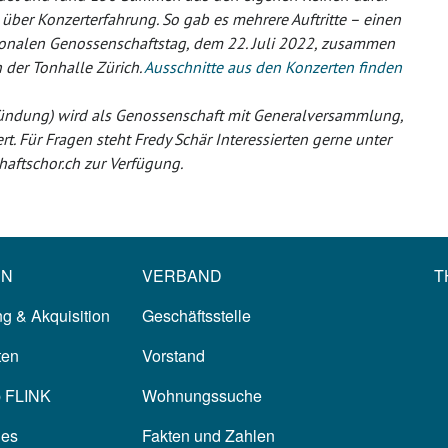
ber Konzerterfahrung. So gab es mehrere Auftritte – einen
ionalen Genossenschaftstag, dem 22. Juli 2022, zusammen
n der Tonhalle Zürich.
Ausschnitte aus den Konzerten finden
ründung) wird als Genossenschaft mit Generalversammlung,
t. Für Fragen steht Fredy Schär Interessierten gerne unter
aftschor.ch zur Verfügung.
EN
VERBAND
T
g & Akquisition
Geschäftsstelle
ten
Vorstand
p FLINK
Wohnungssuche
les
Fakten und Zahlen