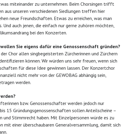
etwas miteinander zu unternehmen. Beim Chorsingen trifft
en aus unseren verschiedenen Siedlungen treffen hier
stehen neue Freundschaften. Etwas zu erreichen, was man
s. Und auch jenen, die einfach nur gerne zuhören möchten,
blikumsandrang bei den Konzerten.
 wollen Sie eigens dafür eine Genossenschaft gründen?
 der Chor allen singbegeisterten Zürcherinnen und Zürchern
entifizieren können. Wir würden uns sehr freuen, wenn sich
haften für diese Idee gewinnen lassen. Der Konzertchor
finanziell nicht mehr von der GEWOBAG abhängig sein,
etragen werden.
werden?
afterinnen bzw. Genossenschafter werden jedoch nur
is 15 Gründungsgenossenschaften sollen Anteilscheine –
nen und Stimmrecht haben. Mit Einzelpersonen würde es zu
ion mit einer überschaubaren Generalversammlung, damit sich
ann.