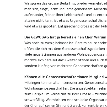
Wir spüren das grosse Bedürfnis, wieder vermehrt 
man sich, singt, lacht und lernt gemeinsam. Mensch
aufeinander, frönen ihrer Leidenschaft und es ent
alleine nicht kann, ist etwas Urgenossenschaftliche
wird etwas geboten. Entsprechend gross ist der Pu
Die GEWOBAG hat ja bereits einen Chor. Warum
Was noch zu wenig bekannt ist: Bereits heute steht
offen, die sich mit dem Genossenschaftsgedanken id
viele neue Stimmen aus anderen Wohnbaugenossensc
möchte sich parallel dazu weiter öffnen und auch 
sondern künftig von mehreren Genossenschaften g
Können alle Genossenschafter:innen Mitglied 
Mitsingen können alle Interessierten, Genossensch
Wohnbaugenossenschaften. Die angestrebten zehn b
zum Beispiel im Verhältnis zu ihrer Grösse – zeich
schwerfällig. Wir möchten eine schlanke Organisat
der Chor auf seinen Sinn und Zweck konzentrieren k