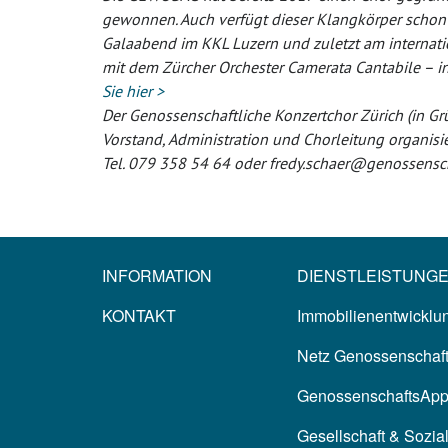
gewonnen. Auch verfügt dieser Klangkörper schon ü
Galaabend im KKL Luzern und zuletzt am internat
mit dem Zürcher Orchester Camerata Cantabile –
i
Sie hier >
Der Genossenschaftliche Konzertchor Zürich (in G
Vorstand, Administration und Chorleitung organisier
Tel. 079 358 54 64 oder fredy.schaer@genossensch
INFORMATION
DIENSTLEISTUNG
KONTAKT
Immobilienentwicklun
Netz Genossenschaf
GenossenschaftsAp
Gesellschaft & Sozia