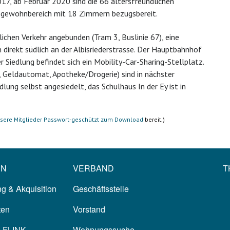
17, ab Februar 2020 sind die 66 altersfreundlichen
gewohnbereich mit 18 Zimmern bezugsbereit.
tlichen Verkehr angebunden (Tram 3, Buslinie 67), eine
h direkt südlich an der Albisriederstrasse. Der Hauptbahnhof
er Siedlung befindet sich ein Mobility-Car-Sharing-Stellplatz.
, Geldautomat, Apotheke/Drogerie) sind in nächster
lung selbst angesiedelt, das Schulhaus In der Ey ist in
nsere Mitglieder Passwort-geschützt zum Download
bereit.)
EN
VERBAND
T
g & Akquisition
Geschäftsstelle
ten
Vorstand
p FLINK
Wohnungssuche