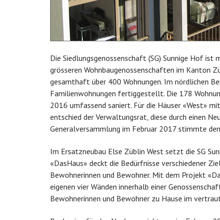
Die Siedlungsgenossenschaft (SG) Sunnige Hof ist 
grösseren Wohnbaugenossenschaften im Kanton Zürich
gesamthaft über 400 Wohnungen. Im nördlichen B
Familienwohnungen fertiggestellt. Die 178 Wohnung
2016 umfassend saniert. Für die Häuser «West» 
entschied der Verwaltungsrat, diese durch einen Ne
Generalversammlung im Februar 2017 stimmte dem
Im Ersatzneubau Else Züblin West setzt die SG S
«DasHaus» deckt die Bedürfnisse verschiedener Ziel
Bewohnerinnen und Bewohner. Mit dem Projekt «Das
eigenen vier Wänden innerhalb einer Genossenschaft 
Bewohnerinnen und Bewohner zu Hause im vertraute