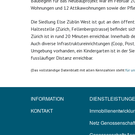
Baubeginn für das Neubauprojekt war im Februar 20
Wohnungen und 12 Attikawohnungen sowie der Pfle
Die Siedlung Else Züblin West ist gut an den öffen
Haltestelle (Zürich, Fellenbergstrasse) befindet sic
Zürich ist in rund 20 Minuten erreichbar. Innerhalb d
Auch diverse Infrastruktureinrichtungen (Coop, Post
Umgebung vorhanden, ein Kindergarten ist in der Sied
fussläufiger Distanz erreichbar.
(Das vollständige Datenblatt mit allen Kennzahlen steht
für u
INFORMATION
DIENSTLEISTUNG
KONTAKT
Immobilienentwicklun
Netz Genossenschaf
GenossenschaftsAp