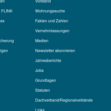
ten
Vorstand
p FLINK
Wohnungssuche
les
Fakten und Zahlen
Vernehmlassungen
icherung
Medien
zigen
Newsletter abonnieren
Jahresberichte
Jobs
Grundlagen
Statuten
Dachverband/Regionalverbände
Links