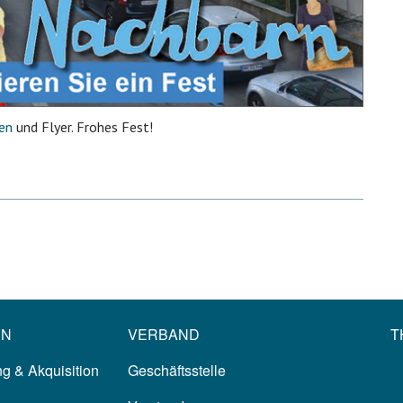
nen
und Flyer. Frohes Fest!
EN
VERBAND
T
g & Akquisition
Geschäftsstelle