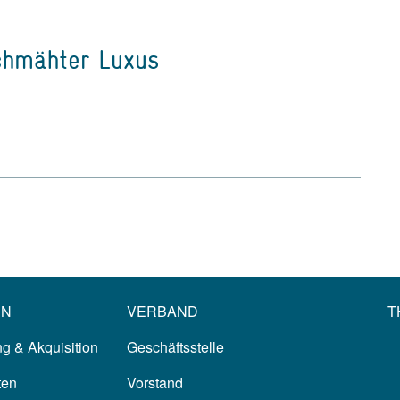
chmähter Luxus
EN
VERBAND
T
g & Akquisition
Geschäftsstelle
ten
Vorstand