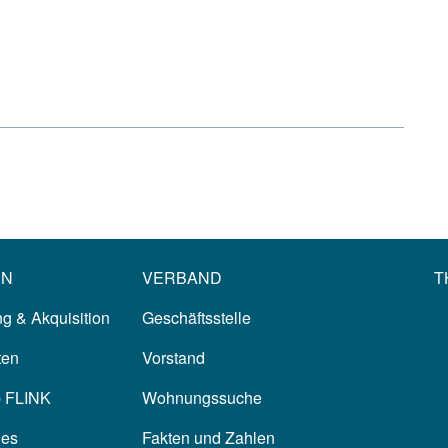
EN
VERBAND
T
g & Akquisition
Geschäftsstelle
ten
Vorstand
p FLINK
Wohnungssuche
les
Fakten und Zahlen