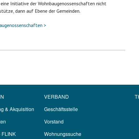
 eine Initiative der Wohnbaugenossenschaften nicht
rstütze, dann auf Ebene der Gemeinden.
baugenossenschaften >
EN
VERBAND
T
g & Akquisition
Geschäftsstelle
ten
Vorstand
p FLINK
Wohnungssuche