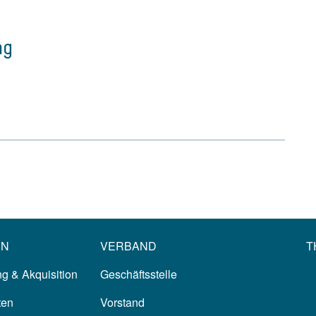
ng
EN
VERBAND
T
g & Akquisition
Geschäftsstelle
ten
Vorstand