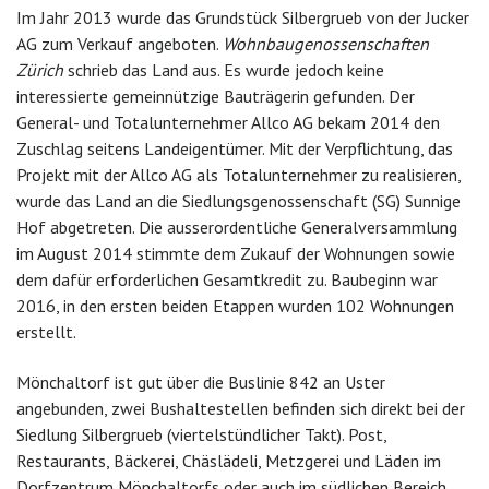
Im Jahr 2013 wurde das Grundstück Silbergrueb von der Jucker
AG zum Verkauf angeboten.
Wohnbaugenossenschaften
Zürich
schrieb das Land aus. Es wurde jedoch keine
interessierte gemeinnützige Bauträgerin gefunden. Der
General- und Totalunternehmer Allco AG bekam 2014 den
Zuschlag seitens Landeigentümer. Mit der Verpflichtung, das
Projekt mit der Allco AG als Totalunternehmer zu realisieren,
wurde das Land an die Siedlungsgenossenschaft (SG) Sunnige
Hof abgetreten. Die ausserordentliche Generalversammlung
im August 2014 stimmte dem Zukauf der Wohnungen sowie
dem dafür erforderlichen Gesamtkredit zu. Baubeginn war
2016, in den ersten beiden Etappen wurden 102 Wohnungen
erstellt.
Mönchaltorf ist gut über die Buslinie 842 an Uster
angebunden, zwei Bushaltestellen befinden sich direkt bei der
Siedlung Silbergrueb (viertelstündlicher Takt). Post,
Restaurants, Bäckerei, Chäslädeli, Metzgerei und Läden im
Dorfzentrum Mönchaltorfs oder auch im südlichen Bereich