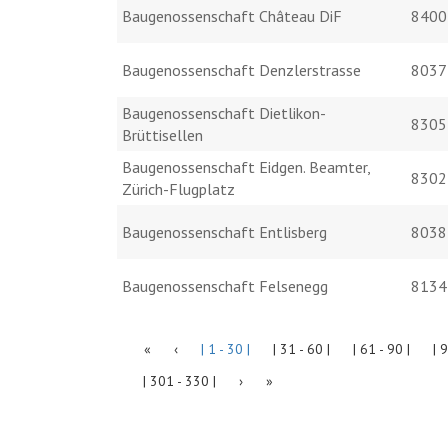
Baugenossenschaft Château DiF
8400
Baugenossenschaft Denzlerstrasse
8037
Baugenossenschaft Dietlikon-
8305
Brüttisellen
Baugenossenschaft Eidgen. Beamter,
8302
Zürich-Flugplatz
Baugenossenschaft Entlisberg
8038
Baugenossenschaft Felsenegg
8134
«
‹
| 1 - 30 |
| 31 - 60 |
| 61 - 90 |
| 
| 301 - 330 |
›
»