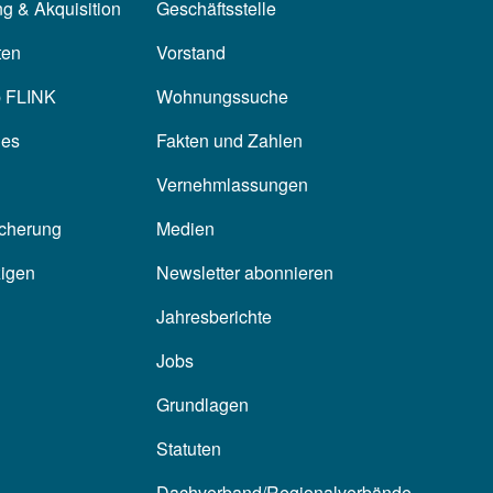
g & Akquisition
Geschäftsstelle
ten
Vorstand
p FLINK
Wohnungssuche
les
Fakten und Zahlen
Vernehmlassungen
icherung
Medien
zigen
Newsletter abonnieren
Jahresberichte
Jobs
Grundlagen
Statuten
Dachverband/Regionalverbände