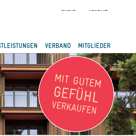
SUCHE
KONTAKT
STLEISTUNGEN
VERBAND
MITGLIEDER
MIT GUTEM
GEFÜHL
VERKAUFEN