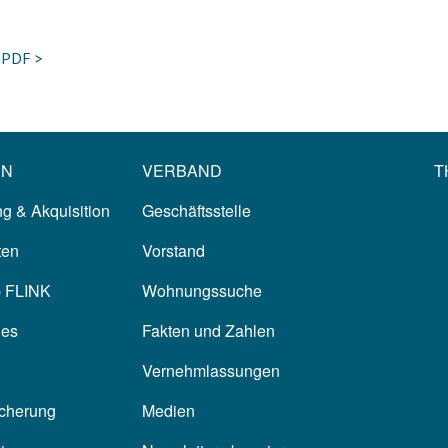
m PDF >
EN
VERBAND
T
g & Akquisition
Geschäftsstelle
ten
Vorstand
p FLINK
Wohnungssuche
les
Fakten und Zahlen
Vernehmlassungen
icherung
Medien