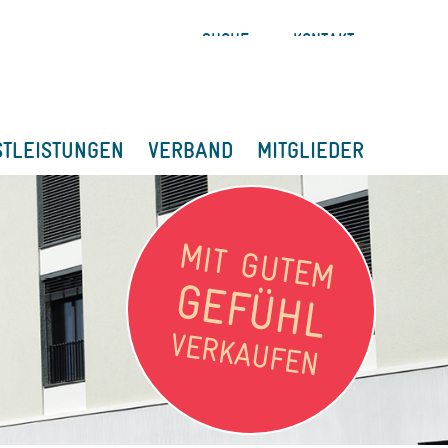
SUCHE
KONTAKT
STLEISTUNGEN
VERBAND
MITGLIEDER
MIT GUTEM
GEFÜHL
VERKAUFEN