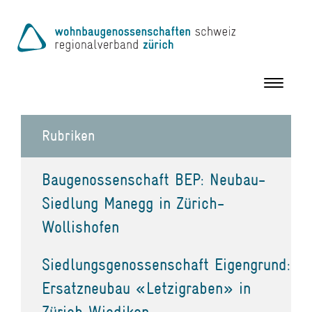
Toggle
navigation
Rubriken
Baugenossenschaft BEP: Neubau-
Siedlung Manegg in Zürich-
Wollishofen
Siedlungsgenossenschaft Eigengrund:
Ersatzneubau «Letzigraben» in
Zürich Wiedikon