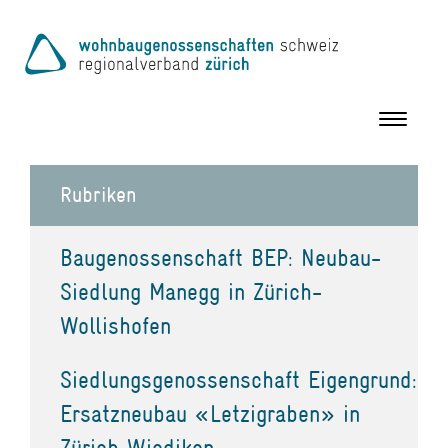
Toggle
navigation
Rubriken
Baugenossenschaft BEP: Neubau-
Siedlung Manegg in Zürich-
Wollishofen
Siedlungsgenossenschaft Eigengrund:
Ersatzneubau «Letzigraben» in
Zürich Wiedikon