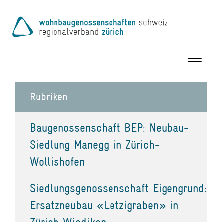
Toggle
navigation
Rubriken
Baugenossenschaft BEP: Neubau-
Siedlung Manegg in Zürich-
Wollishofen
Siedlungsgenossenschaft Eigengrund:
Ersatzneubau «Letzigraben» in
Zürich Wiedikon