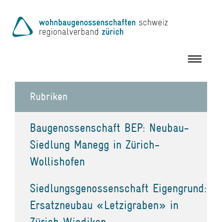
Toggle
navigation
Rubriken
Baugenossenschaft BEP: Neubau-
Siedlung Manegg in Zürich-
Wollishofen
Siedlungsgenossenschaft Eigengrund:
Ersatzneubau «Letzigraben» in
Zürich Wiedikon