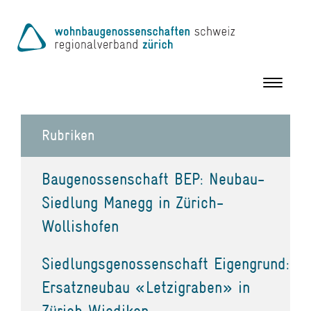
Toggle
navigation
Rubriken
Baugenossenschaft BEP: Neubau-
Siedlung Manegg in Zürich-
Wollishofen
Siedlungsgenossenschaft Eigengrund:
Ersatzneubau «Letzigraben» in
Zürich Wiedikon