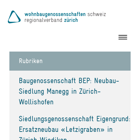
Toggle
navigation
Rubriken
Baugenossenschaft BEP: Neubau-
Siedlung Manegg in Zürich-
Wollishofen
Siedlungsgenossenschaft Eigengrund:
Ersatzneubau «Letzigraben» in
Zürich Wiedikon