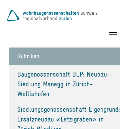
Toggle
navigation
Rubriken
Baugenossenschaft BEP: Neubau-
Siedlung Manegg in Zürich-
Wollishofen
Siedlungsgenossenschaft Eigengrund:
Ersatzneubau «Letzigraben» in
Zürich Wiedikon