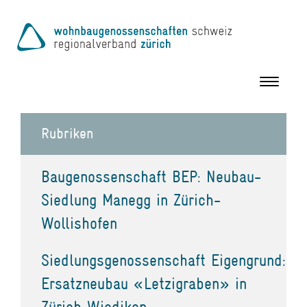
Toggle
navigation
Rubriken
Baugenossenschaft BEP: Neubau-
Siedlung Manegg in Zürich-
Wollishofen
Siedlungsgenossenschaft Eigengrund:
Ersatzneubau «Letzigraben» in
Zürich Wiedikon