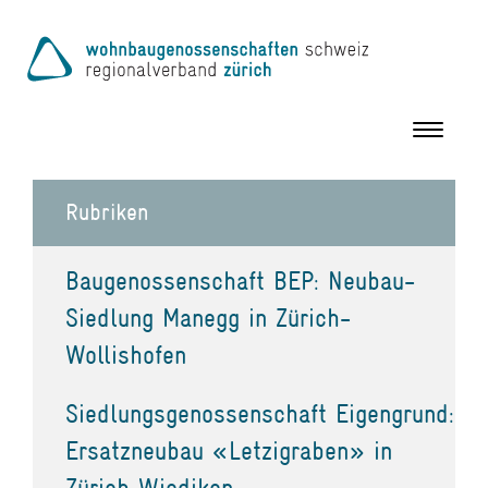
Toggle
navigation
Rubriken
Baugenossenschaft BEP: Neubau-
Siedlung Manegg in Zürich-
Wollishofen
Siedlungsgenossenschaft Eigengrund:
Ersatzneubau «Letzigraben» in
Zürich Wiedikon