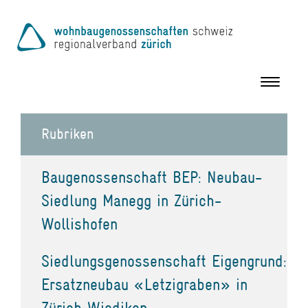
Toggle
navigation
Rubriken
Baugenossenschaft BEP: Neubau-
Siedlung Manegg in Zürich-
Wollishofen
Siedlungsgenossenschaft Eigengrund:
Ersatzneubau «Letzigraben» in
Zürich Wiedikon