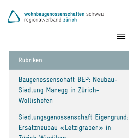
Toggle
navigation
Rubriken
Baugenossenschaft BEP: Neubau-
Siedlung Manegg in Zürich-
Wollishofen
Siedlungsgenossenschaft Eigengrund:
Ersatzneubau «Letzigraben» in
Zürich Wiedikon