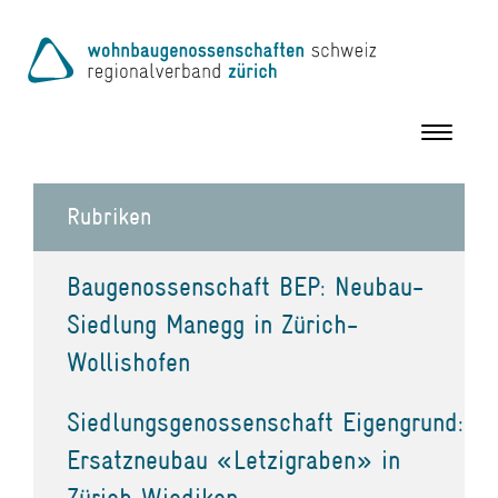
Toggle
navigation
Rubriken
Baugenossenschaft BEP: Neubau-
Siedlung Manegg in Zürich-
Wollishofen
Siedlungsgenossenschaft Eigengrund:
Ersatzneubau «Letzigraben» in
Zürich Wiedikon