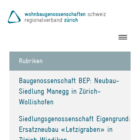
Toggle
navigation
Rubriken
Baugenossenschaft BEP: Neubau-
Siedlung Manegg in Zürich-
Wollishofen
Siedlungsgenossenschaft Eigengrund:
Ersatzneubau «Letzigraben» in
Zürich Wiedikon