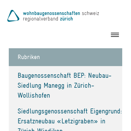
Toggle
navigation
Rubriken
Baugenossenschaft BEP: Neubau-
Siedlung Manegg in Zürich-
Wollishofen
Siedlungsgenossenschaft Eigengrund:
Ersatzneubau «Letzigraben» in
Zürich Wiedikon