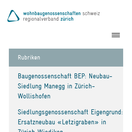
Toggle
navigation
Rubriken
Baugenossenschaft BEP: Neubau-
Siedlung Manegg in Zürich-
Wollishofen
Siedlungsgenossenschaft Eigengrund:
Ersatzneubau «Letzigraben» in
Zürich Wiedikon