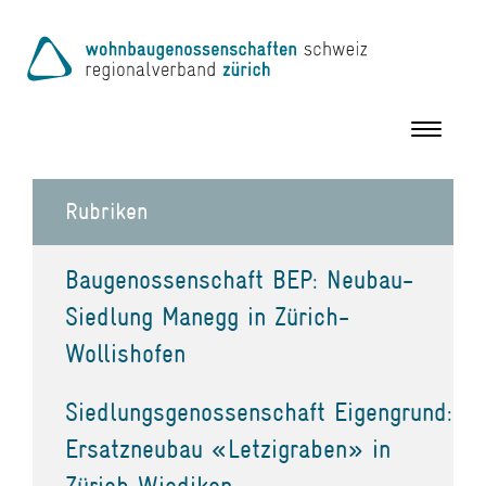
Toggle
navigation
Rubriken
Baugenossenschaft BEP: Neubau-
Siedlung Manegg in Zürich-
Wollishofen
Siedlungsgenossenschaft Eigengrund:
Ersatzneubau «Letzigraben» in
Zürich Wiedikon