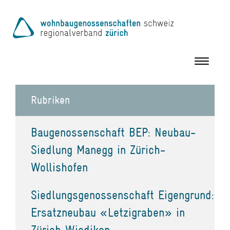
Toggle
navigation
Rubriken
Baugenossenschaft BEP: Neubau-
Siedlung Manegg in Zürich-
Wollishofen
Siedlungsgenossenschaft Eigengrund:
Ersatzneubau «Letzigraben» in
Zürich Wiedikon