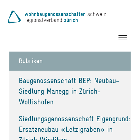
Toggle
navigation
Rubriken
Baugenossenschaft BEP: Neubau-
Siedlung Manegg in Zürich-
Wollishofen
Siedlungsgenossenschaft Eigengrund:
Ersatzneubau «Letzigraben» in
Zürich Wiedikon