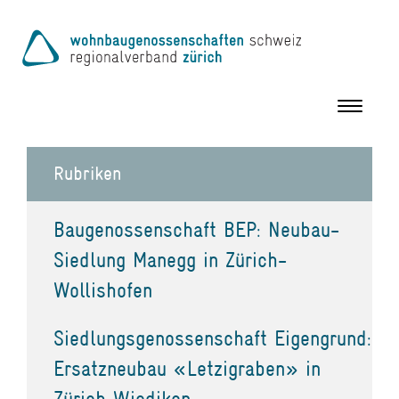
Toggle
navigation
Rubriken
Baugenossenschaft BEP: Neubau-
Siedlung Manegg in Zürich-
Wollishofen
Siedlungsgenossenschaft Eigengrund:
Ersatzneubau «Letzigraben» in
Zürich Wiedikon