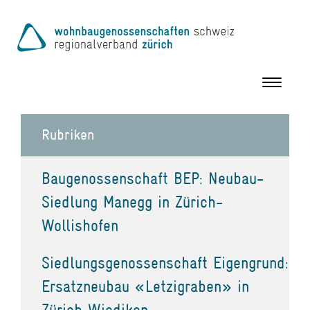
Toggle
navigation
Rubriken
Baugenossenschaft BEP: Neubau-
Siedlung Manegg in Zürich-
Wollishofen
Siedlungsgenossenschaft Eigengrund:
Ersatzneubau «Letzigraben» in
Zürich Wiedikon