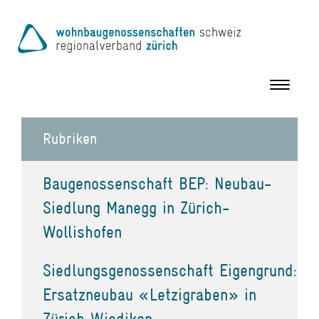
Toggle
navigation
Rubriken
Baugenossenschaft BEP: Neubau-
Siedlung Manegg in Zürich-
Wollishofen
Siedlungsgenossenschaft Eigengrund:
Ersatzneubau «Letzigraben» in
Zürich Wiedikon