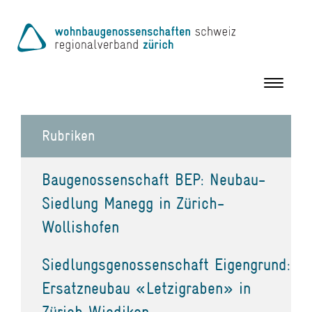
Toggle
navigation
Rubriken
Baugenossenschaft BEP: Neubau-
Siedlung Manegg in Zürich-
Wollishofen
Siedlungsgenossenschaft Eigengrund:
Ersatzneubau «Letzigraben» in
Zürich Wiedikon