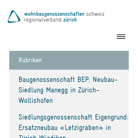
Toggle
navigation
Rubriken
Baugenossenschaft BEP: Neubau-
Siedlung Manegg in Zürich-
Wollishofen
Siedlungsgenossenschaft Eigengrund:
Ersatzneubau «Letzigraben» in
Zürich Wiedikon