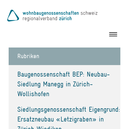
Toggle
navigation
Rubriken
Baugenossenschaft BEP: Neubau-
Siedlung Manegg in Zürich-
Wollishofen
Siedlungsgenossenschaft Eigengrund:
Ersatzneubau «Letzigraben» in
Zürich Wiedikon