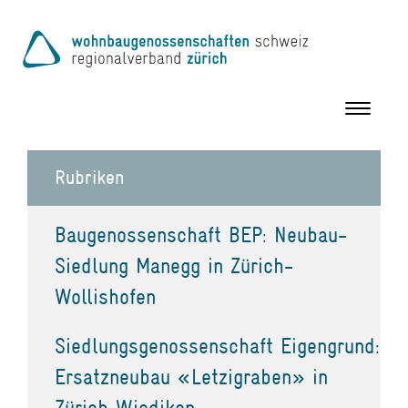
Toggle
navigation
Rubriken
Baugenossenschaft BEP: Neubau-
Siedlung Manegg in Zürich-
Wollishofen
Siedlungsgenossenschaft Eigengrund:
Ersatzneubau «Letzigraben» in
Zürich Wiedikon