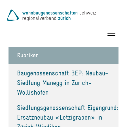
Toggle
navigation
Rubriken
Baugenossenschaft BEP: Neubau-
Siedlung Manegg in Zürich-
Wollishofen
Siedlungsgenossenschaft Eigengrund:
Ersatzneubau «Letzigraben» in
Zürich Wiedikon