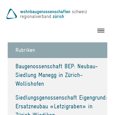
Toggle
navigation
Rubriken
Baugenossenschaft BEP: Neubau-
Siedlung Manegg in Zürich-
Wollishofen
Siedlungsgenossenschaft Eigengrund:
Ersatzneubau «Letzigraben» in
Zürich Wiedikon