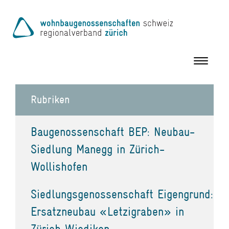
Toggle
navigation
Rubriken
Baugenossenschaft BEP: Neubau-
Siedlung Manegg in Zürich-
Wollishofen
Siedlungsgenossenschaft Eigengrund:
Ersatzneubau «Letzigraben» in
Zürich Wiedikon