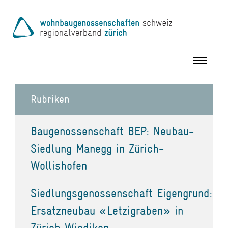
Toggle
navigation
Rubriken
Baugenossenschaft BEP: Neubau-
Siedlung Manegg in Zürich-
Wollishofen
Siedlungsgenossenschaft Eigengrund:
Ersatzneubau «Letzigraben» in
Zürich Wiedikon