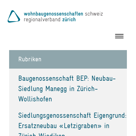
Toggle
navigation
Rubriken
Baugenossenschaft BEP: Neubau-
Siedlung Manegg in Zürich-
Wollishofen
Siedlungsgenossenschaft Eigengrund:
Ersatzneubau «Letzigraben» in
Zürich Wiedikon