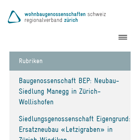
Toggle
navigation
Rubriken
Baugenossenschaft BEP: Neubau-
Siedlung Manegg in Zürich-
Wollishofen
Siedlungsgenossenschaft Eigengrund:
Ersatzneubau «Letzigraben» in
Zürich Wiedikon