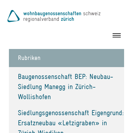
Toggle
navigation
Rubriken
Baugenossenschaft BEP: Neubau-
Siedlung Manegg in Zürich-
Wollishofen
Siedlungsgenossenschaft Eigengrund:
Ersatzneubau «Letzigraben» in
Zürich Wiedikon