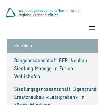
Toggle
navigation
Rubriken
Baugenossenschaft BEP: Neubau-
Siedlung Manegg in Zürich-
Wollishofen
Siedlungsgenossenschaft Eigengrund:
Ersatzneubau «Letzigraben» in
Zürich Wiedikon